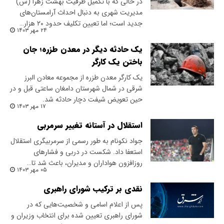
در حالی که با تکمیل ظرفیت بهشت زهرا (س)
مدیریت شهری به دنبال احداث آرامستان‌های
جدید است؛ اما تعیین تکلیف حدود ۲۰ هزار…
۲۴ مهر ۱۴۰۳
یک حادثه دیگر در معدن طزره؛ جان
باختن یک کارگر
یک کارگر معدن طزره از مجموعه معادن البرز
شرقی در شمال شهرستان دامغان ساعتی قبل و در
حین تعویض شیفت دچار حادثه شد.
۱۷ مهر ۱۴۰۳
استقلال در آستانه تغییر سرمربی
جواد نکونام به طور رسمی از سرمربیگری استقلال
استعفا داد. شکست در دربی و فشارهای
روزافزون هواداران و مدیران، باعث شد تا…
۰۵ مهر ۱۴۰۳
نقدی بر ترکیب شورای راهبری
پس از اعلام اسامی و شخصیت‌هایی که در
شورای راهبری تعیین شده برای انتخاب وزیران و