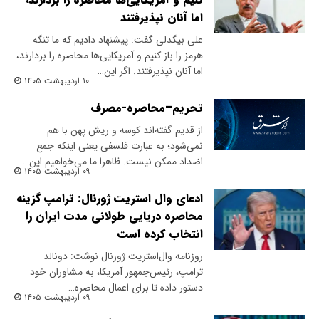
اما آنان نپذیرفتند
علی بیگدلی گفت: پیشنهاد دادیم که ما تنگه
هرمز را باز کنیم و آمریکایی‌ها محاصره را بردارند،
اما آنان نپذیرفتند. اگر این…
۱۰ اردیبهشت ۱۴۰۵
تحریم–محاصره-مصرف
از قدیم گفته‌اند‌ کوسه و ریش پهن با هم
نمی‌شود؛ به عبارت فلسفی یعنی اینکه جمع
اضداد ممکن نیست. ظاهرا ما می‌خواهیم این…
۰۹ اردیبهشت ۱۴۰۵
ادعای وال استریت ژورنال: ترامپ گزینه
محاصره دریایی طولانی مدت ایران را
انتخاب کرده است
روزنامه وال‌استریت ژورنال نوشت: دونالد
ترامپ، رئیس‌جمهور آمریکا، به مشاوران خود
دستور داده‌ تا برای اعمال محاصره…
۰۹ اردیبهشت ۱۴۰۵