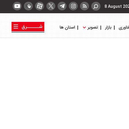
8 August 20
شــــــرق
ناوری
بازار
تصویر
استان ها
کتاب شرق
روزنامه شرق