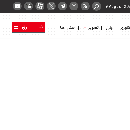
9 August 20
شــــــرق
ناوری
بازار
تصویر
استان ها
کتاب شرق
روزنامه شرق