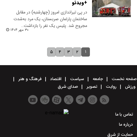
+ویدئو
​در پی تیراندازی امروز (چهارشنبه) در مقابل
ساختمان پارلمان صربستان، یک مرد به‌شدت
مجروح شد. پلیس یک نفر را بازداشت…
۳۰ مهر ۱۴۰۴
۱
۵
۴
۳
۲
صفحه نخست
جامعه
سیاست
اقتصاد
فرهنگ و هنر
ورزش
روایت
تصویر
صدای شرق
تماس با ما
درباره ما
حمایت از شرق