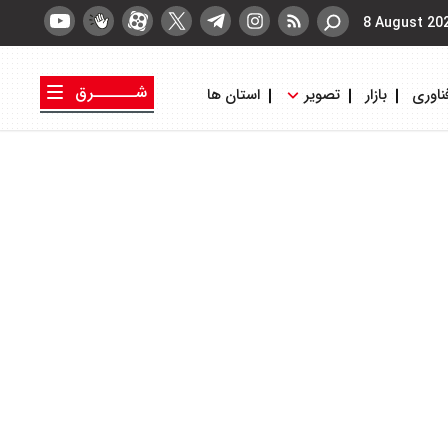
8 August 20
شــــــرق
ناوری
بازار
تصویر
استان ها
کتاب شرق
روزنامه شرق