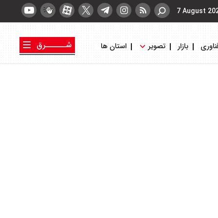
7 August 20
شــــــرق
ناوری
بازار
تصویر
استان ها
کتاب شرق
روزنامه شرق