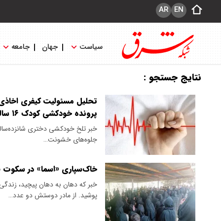
AR
EN
سیاست
جهان
جامعه
نتایج جستجو :
تحلیل مسئولیت کیفری اخاذی 
پرونده خودکشی کودک ۱۶ ساله اهل خرم‌آباد
خبر تلخ خودکشی دختری شانزده‌ساله د
جلوه‌های خشونت…
خاک‌سپاری «اسما» در سکوت ق
خبر که دهان به دهان پیچید، زندگ
پوشید. از مادر دوستش دو عدد…