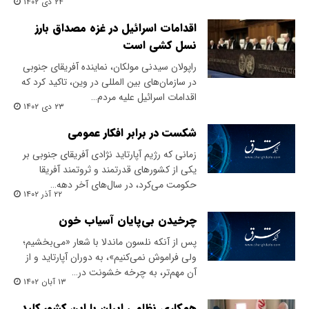
۲۴ دی ۱۴۰۲
اقدامات اسرائیل در غزه مصداق بارز
نسل کشی است
راپولان سیدنی مولکان، نماینده آفریقای جنوبی
در سازمان‌های بین المللی در وین، تاکید کرد که
اقدامات اسرائیل علیه مردم…
۲۳ دی ۱۴۰۲
شکست در برابر افکار عمومی
زمانی که رژیم آپارتاید نژادی آفریقای جنوبی بر
یکی از کشورهای قدرتمند و ثروتمند آفریقا
حکومت می‌کرد، در سال‌های آخر دهه…
۲۲ آذر ۱۴۰۲
چرخیدن بی‌پایان آسیاب خون
پس از آنکه نلسون ماندلا با شعار «می‌بخشیم؛
ولی فراموش نمی‌کنیم»، به دوران آپارتاید و از
آن مهم‌تر، به چرخه خشونت در…
۱۳ آبان ۱۴۰۲
همکاری نظامی ایران با این کشور کلید