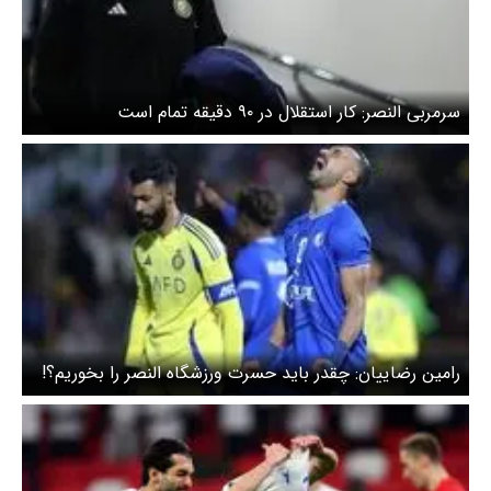
سرمربی النصر: کار استقلال در ۹۰ دقیقه تمام است
رامین رضاییان: چقدر باید حسرت ورزشگاه النصر را بخوریم؟!