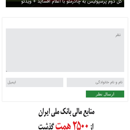
گل دوم پرسپولیس به چادرملو با اعلام آفساید + ویدئو
ارسال نظر