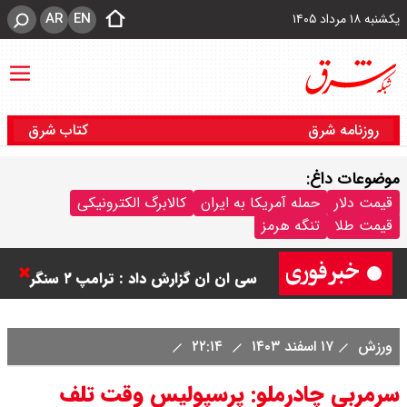
AR
EN
یکشنبه ۱۸ مرداد ۱۴۰۵
روزنامه شرق
کتاب شرق
ورزشگاه آزادی به نیم فصل اول لیگ
موضوعات داغ:
قیمت دلار
حمله آمریکا به ایران
کالابرگ الکترونیکی
برتر می رسد ؟
قیمت طلا
تنگه هرمز
سی ان ان گزارش داد : ترامپ ۲ سنگر
سنتی جمهوری‌خواهان را از دست می
دهد؟
ورزش
۱۷ اسفند ۱۴۰۳
۲۲:۱۴
بنزین برای دولت چقدر تمام می شود؟
سرمربی چادرملو: پرسپولیس وقت تلف