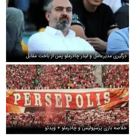
درگیری مدیرعامل و لیدر چادرملو پس از باخت مقابل
پرسپولیس + ویدئو
خلاصه بازی پرسپولیس و چادرملو + ویدئو