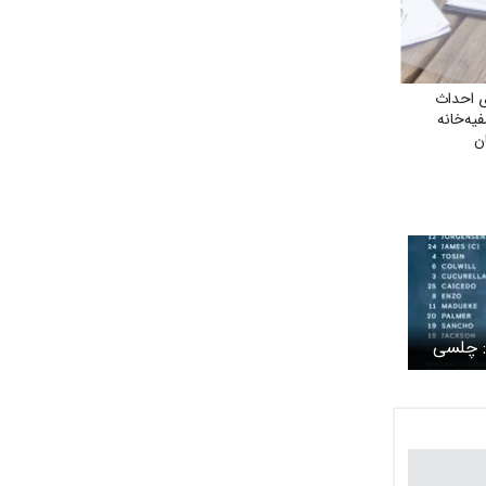
ی احداث
یه‌خانه
ن
: چلسی
!