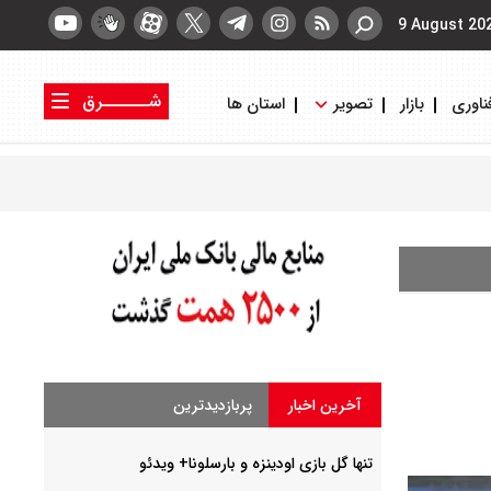
9 August 20
شــــــرق
ناوری
بازار
تصویر
استان ها
کتاب شرق
روزنامه شرق
آخرین اخبار
پربازدیدترین
تنها گل بازی اودینزه و بارسلونا+ ویدئو