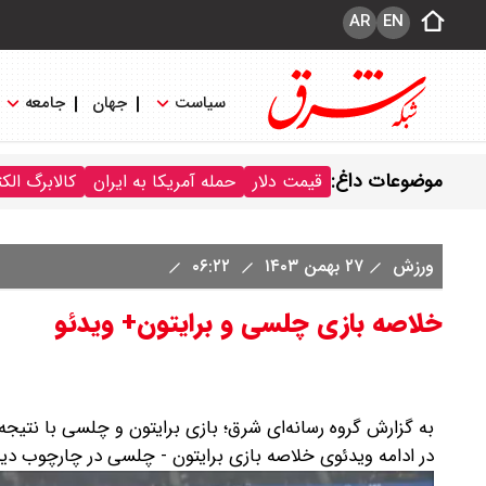
AR
EN
سیاست
جهان
جامعه
موضوعات داغ:
قیمت دلار
حمله آمریکا به ایران
کالابرگ الک
ورزش
۲۷ بهمن ۱۴۰۳
۰۶:۲۲
خلاصه بازی چلسی و برایتون+ ویدئو
به گزارش گروه رسانه‌ای شرق؛ بازی برایتون و چلسی با نتیجه 
در ادامه ویدئوی خلاصه بازی برایتون - چلسی در چارچوب دیدار معوقه هفته 25 رقابت‌های لیگ بر