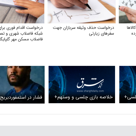
لاها
درخواست حذف وثیقه سربازان جهت
درخواست اقدام فوری برا
ده
سفرهای زیارتی
شبکه فاضلاب شهری و تصف
فاضلاب مسکن مهر گلپایگا
چلسی+
خلاصه بازی چلسی و وستهم+
فشار در استمفوردبریج
ویدئو
باید از وستهم عبور کند