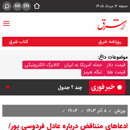
AR
EN
جمعه ۱۶ مرداد ۱۴۰۵
روزنامه شرق
کتاب شرق
موضوعات داغ:
قیمت سکه پارسیان امروز جمعه ۱۶
قیمت دلار
حمله آمریکا به ایران
کالابرگ الکترونیکی
قیمت طلا
تنگه هرمز
مرداد ۱۴۰۵ / سکه پارسیان ۱۰۰ سوتی
چند ؟ جدول
ترکیه و عراق، پروژه کاهش وابستگی
ورزش
۸ آذر ۱۴۰۳
۱۹:۰۴
به تنگه هرمز را کلید زدند + جزییات
ادعاهای متناقض درباره عادل فردوسی پور/