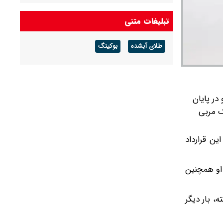
تبلیغات متنی
طلای آبشده
بوکینگ
در پایان
یک مربی
ین قرارداد
اند. او همچنین
، بار دیگر