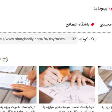
بپیوندید.
م»
مجیدی
باشگاه البطائح
لینک کوتاه
روز به
درخواست نصب سیستم‌های مبارزه با
درخواست اهمیت ویژه به 
حشرات در مکان‌های عمومی
بازسازی جاده جونگان فین