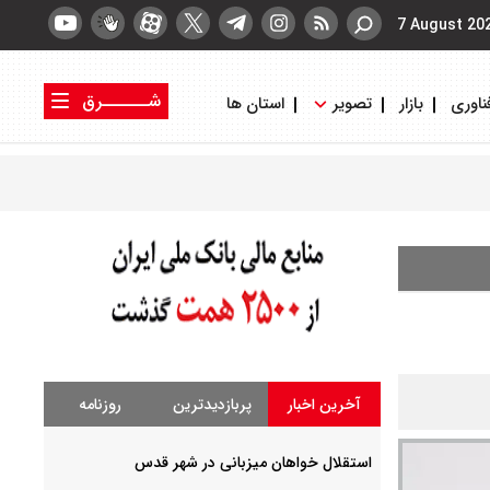
7 August 20
شــــــرق
ناوری
بازار
تصویر
استان ها
کتاب شرق
روزنامه شرق
آخرین اخبار
پربازدیدترین
روزنامه
استقلال خواهان میزبانی در شهر قدس