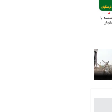
شسته با
ازمان