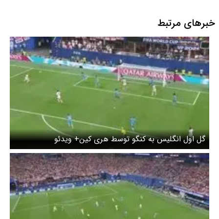
خبرهای مرتبط
گل اول انگلیس به کنگو توسط هری کین+ ویدئو