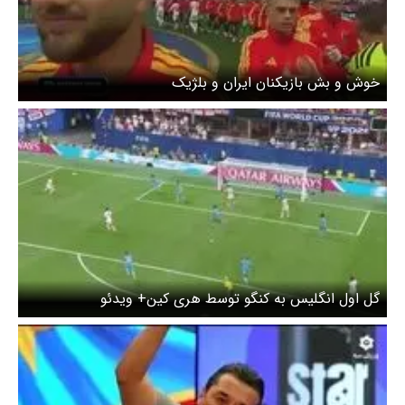
خوش و بش بازیکنان ایران و بلژیک
گل اول انگلیس به کنگو توسط هری کین+ ویدئو