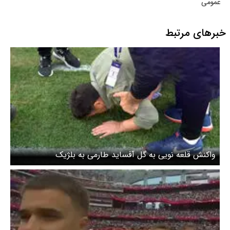
عمومی
خبرهای مرتبط
واکنش قلعه نویی به گل آفساید طارمی به بلژیک