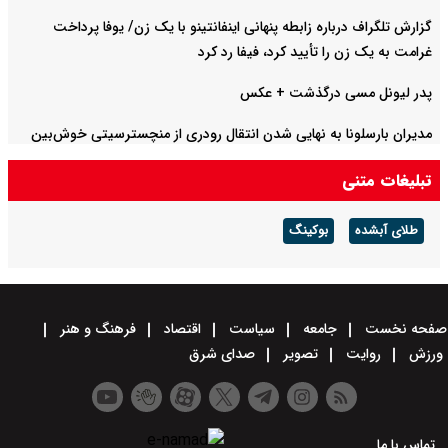
گزارش تلگراف درباره زابطه پنهانی اینفانتینو با یک زن/ یوفا پرداخت
غرامت به یک زن را تأیید کرد، فیفا رد کرد
پدر لیونل مسی درگذشت + عکس
مدیران بارسلونا به نهایی شدن انتقال رودری از منچسترسیتی خوش‌بین
هستند
تبلیغات متنی
طلای آبشده
بوکینگ
صفحه نخست
جامعه
سیاست
اقتصاد
فرهنگ و هنر
ورزش
روایت
تصویر
صدای شرق
تماس با ما