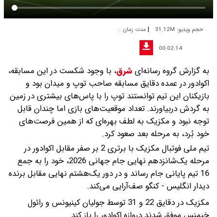
|
حجم ویدیو: 31.12M
مدت زمان :
00:02:14
به گزارش گروه رسانه‌ای
شرق
،
با وجود شکست در این مسابقه،
اکوادور در عمده دقایق مسابقه صاحب توپ و میدان بود و
بازیکنان این تیم توانستند توپ را با پاس‌های بیشتری در زمین
به گردش دربیاورند. تعداد موقعیت‌های بازی اما چندان قابل
توجه نبود و مکزیک به لطف بهره‌ای که از همین فرصت‌های
خود بُرد، به مرحله بعد صعود کرد.
تیم ملی فوتبال مکزیک با برتری 2 بر صفر مقابل اکوادور در
مرحله یک‌شانزدهم نهایی جام جهانی 2026، خود را به جمع
16 تیم پایانی جام رساند و در دور یک‌هشتم نهایی مقابل برنده
دیدار انگلیس - کنگو صف‌آرایی می‌کند.
مکزیک در دقایق 22 و 31 توسط جولیان کینیونس و رائول
خیمنس موفق شدند دروازه اکوادور را باز کند