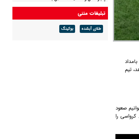
تبلیغات متنی
طلای آبشده
بوکینگ
بامداد
د، تیم
انیم صعود
 کرواسی را