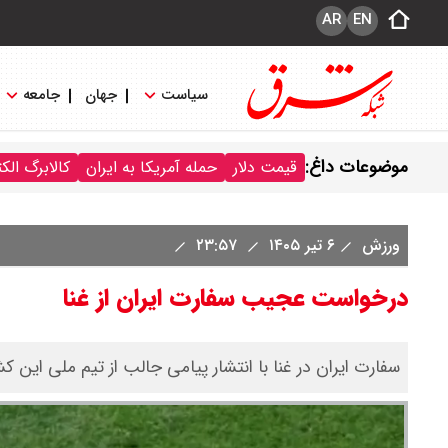
AR
EN
سیاست
جهان
جامعه
موضوعات داغ:
قیمت دلار
حمله آمریکا به ایران
کالابرگ الک
ورزش
۶ تیر ۱۴۰۵
۲۳:۵۷
درخواست عجیب سفارت ایران از غنا
سفارت ایران در غنا با انتشار پیامی جالب از تیم ملی ای