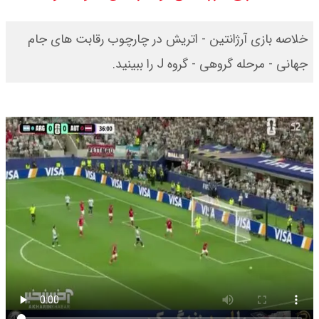
قیمت محصولات ایران خودرو امروز
خلاصه بازی آرژانتین - اتریش در چارچوب رقابت های جام
شنبه ۱۷ مرداد ۱۴۰۵ / قیمت دنا چند ؟
جهانی - مرحله گروهی - گروه J را ببینید.
+ جدول
ثبت نام سایپا از امروز ۱۷ مرداد ۱۴۰۵
آغاز شد / خرید کوییک با پیش
پرداخت ۵۰۰ میلیون تومان + لینک
شاخص بورس امروز شنبه ۱۷ مرداد
۱۴۰۵ / شاخص افزایشی شد + تحلیل