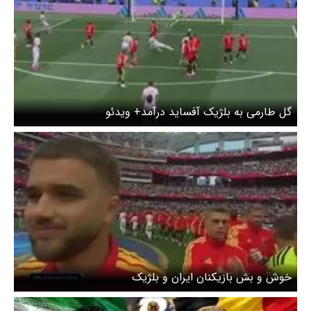
گل طارمی به بلژیک آفساید درآمد+ ویدئو
خوش و بش بازیکنان ایران و بلژیک