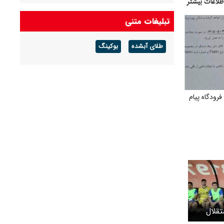
پدر لیونل مسی درگذشت + عکس
تبلیغات متنی
مدیران بارسلونا به نهایی شدن انتقال رودری از
طلای آبشده
بوکینگ
منچسترسیتی خوش‌بین هستند
ودگاه پیام
قلال