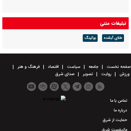
تبلیغات متنی
طلای آبشده
بوکینگ
صفحه نخست
جامعه
سیاست
اقتصاد
فرهنگ و هنر
ورزش
روایت
تصویر
صدای شرق
تماس با ما
درباره ما
حمایت از شرق
مانیفست شرق