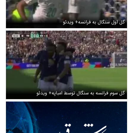
گل اول سنگال به فرانسه+ ویدئو
گل سوم فرانسه به سنگال توسط امباپه+ ویدئو