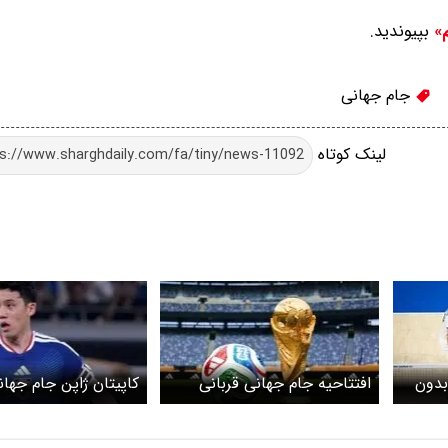
بپیوندید.
م»
جام جهانی
لینک کوتاه
 بدون
افتتاحیه جام جهانی قربانی
کاپیتان ژاپن جام جهانی
گرفت
دست داد؛ پایان کار م