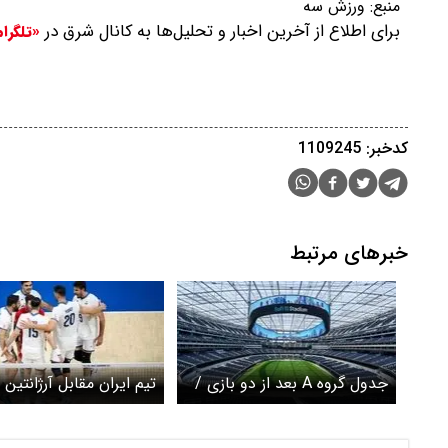
منبع:
ورزش سه
برای اطلاع از آخرین اخبار و تحلیل‌ها به کانال شرق در
«تلگرا
کدخبر: 1109245
خبرهای مرتبط
جدول گروه A بعد از دو بازی /
تیم ایران مقابل آرژانتین
مکزیک صدرنشین شد
تغییر حاضر می شود