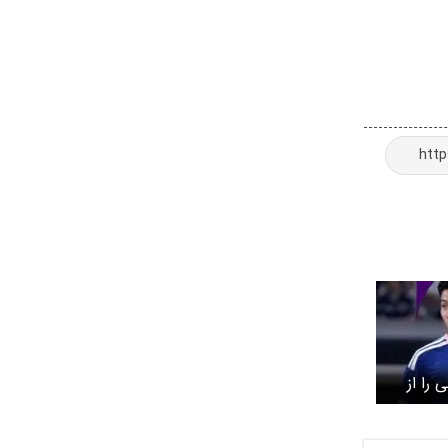
 را از
لی «اندو»