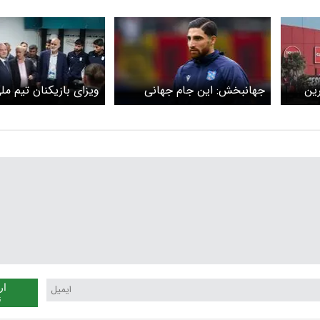
ین
جهانبخش: این جام جهانی
ویزای بازیکنان تیم م
تجربه متفاوتی است
است
ار
ن