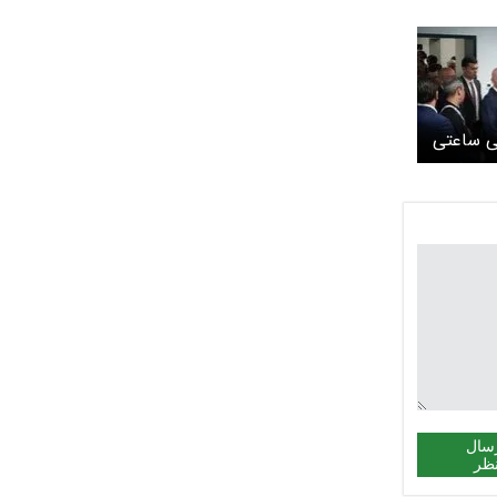
لی ساعتی
سال
ظر