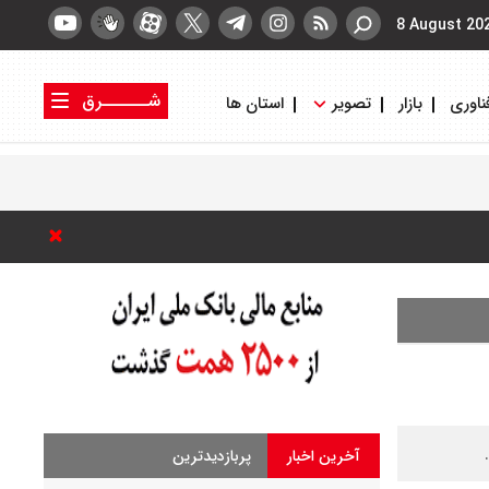
8 August 20
شــــــرق
ناوری
بازار
تصویر
استان ها
کتاب شرق
روزنامه شرق
آخرین اخبار
پربازدیدترین