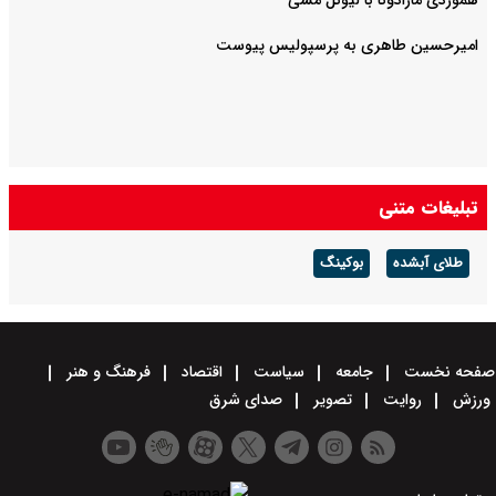
هموردی مارادونا با لیونل مسی
امیرحسین طاهری به پرسپولیس پیوست
تبلیغات متنی
طلای آبشده
بوکینگ
صفحه نخست
جامعه
سیاست
اقتصاد
فرهنگ و هنر
ورزش
روایت
تصویر
صدای شرق