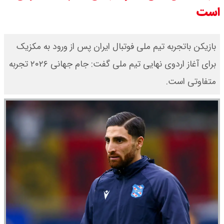
است
ونس در بن‌بست سیاسی قرار دارد
با این دیپلمات کاستاریکایی آشنا شوید
بازیکن باتجربه تیم ملی فوتبال ایران پس از ورود به مکزیک
برای آغاز اردوی نهایی تیم ملی گفت: جام جهانی ۲۰۲۶ تجربه
: شانس او از گروسی برای دبیرکلی
متفاوتی است.
سازمان ملل بیشتر شد
حمله انصارالله یمن به بندر «المخا»