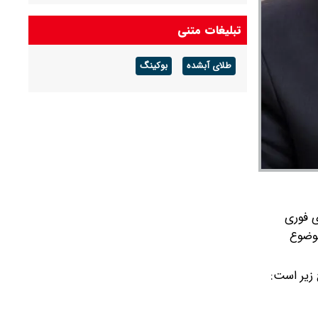
تبلیغات متنی
طلای آبشده
بوکینگ
ی فوری
 موضوع
زیر است: