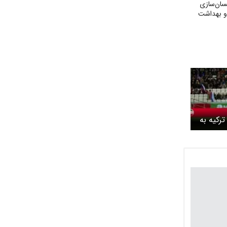
سان‌سازی
 و بهداشت
ترکیه به
ی ایران /
؟ / آیا
یک