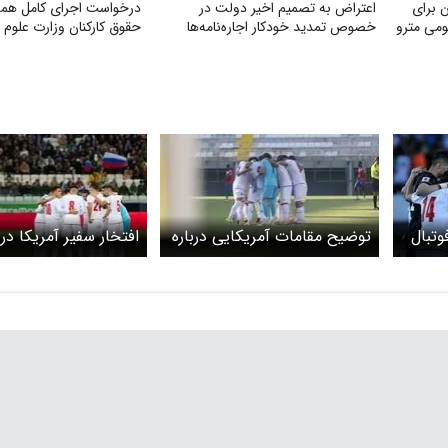
 برای
اعتراض به تصمیم اخیر دولت در
درخواست اجرای کامل هم
کز عمومی مترو
خصوص تمدید خودکار اجاره‌نامه‌ها
حقوق کارکنان وزارت علوم
وتبال
توضیح مقامات آمریکایی درباره
افتخار سفیر آمریکا در 
 نشدن
ویزای تیم ملی ایران
صدور ویزا برای تیم مل
چه کسانی ویزا نگرفتند
امروز تیم ملی به مکز
می‌رود؟