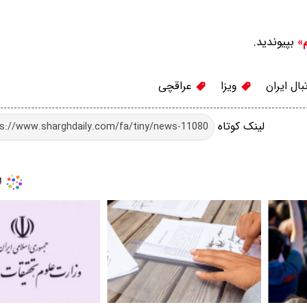
بپیوندید.
م»
ال ایران
ویزا
عراقچی
لینک کوتاه