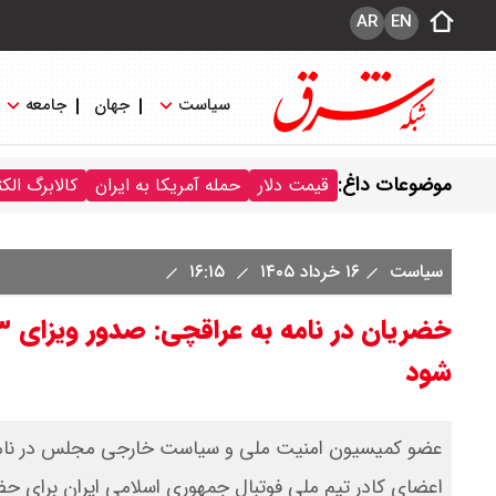
AR
EN
سیاست
جهان
جامعه
موضوعات داغ:
قیمت دلار
حمله آمریکا به ایران
کالابرگ الک
سیاست
۱۶ خرداد ۱۴۰۵
۱۶:۱۵
شود
اعضای کادر تیم ملی فوتبال جمهوری اسلامی ایران برای حض