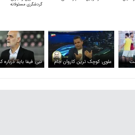
گردشگری مسئولانه
شت
علوی: کوچک ترین کاروان جام
نبی: فیفا باید درباره 
د؟
جهانی متعلق به ایران است
پاسخ دهد