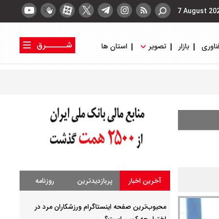
7 August 20
شــــــرق
ناوری
بازار
تصویر
استان ها
کتاب شرق
روزنامه شرق
آخرین اخبار
پربازدیدترین
روزنامه
محبوب‌ترین صفحه اینستاگرام ورزشکاران مرد در
اختیار چه کسی است؟