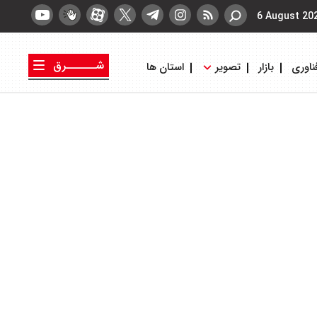
6 August 20
شــــــرق
ناوری
بازار
تصویر
استان ها
کتاب شرق
روزنامه شرق