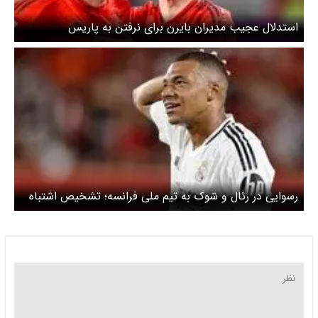
استدلال عجیب مدیران بایرن برای نرفتن به پاریس
رسوایی در رئال و شوک به تیم ملی فرانسه؛ تشخیص اشتباه
در مصدومیت زانوی امباپه