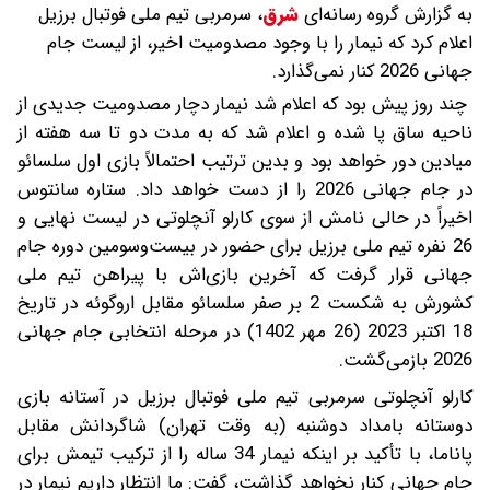
به گزارش گروه رسانه‌ای
شرق
،
سرمربی تیم ملی فوتبال برزیل
اعلام کرد که نیمار را با وجود مصدومیت اخیر، از لیست جام
جهانی 2026 کنار نمی‌گذارد.
چند روز پیش بود که اعلام شد نیمار دچار مصدومیت جدیدی از
ناحیه ساق پا شده و اعلام شد که به مدت دو تا سه هفته از
میادین دور خواهد بود و بدین ترتیب احتمالاً بازی اول سلسائو
در جام جهانی 2026 را از دست خواهد داد. ستاره سانتوس
اخیراً در حالی نامش از سوی کارلو آنچلوتی در لیست نهایی و
26 نفره تیم ملی برزیل برای حضور در بیست‌وسومین دوره جام
جهانی قرار گرفت که آخرین بازی‌اش با پیراهن تیم ملی
کشورش به شکست 2 بر صفر سلسائو مقابل اروگوئه در تاریخ
18 اکتبر 2023 (26 مهر 1402) در مرحله انتخابی جام جهانی
2026 بازمی‌گشت.
کارلو آنچلوتی سرمربی تیم ملی فوتبال برزیل در آستانه بازی
دوستانه بامداد دوشنبه (به وقت تهران) شاگردانش مقابل
پاناما، با تأکید بر اینکه نیمار 34 ساله را از ترکیب تیمش برای
جام جهانی کنار نخواهد گذاشت، گفت: ما انتظار داریم نیمار در