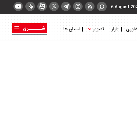
6 August 20
شــــــرق
ناوری
بازار
تصویر
استان ها
کتاب شرق
روزنامه شرق