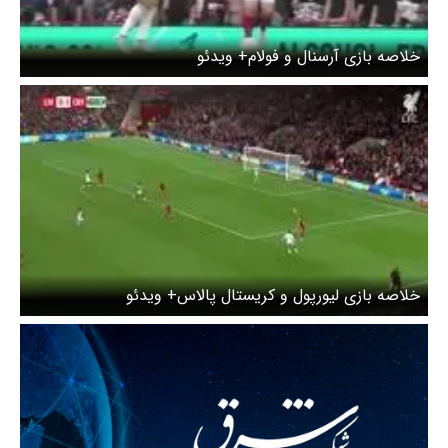
خلاصه بازی آرسنال و فولام+ ویدئو
خلاصه بازی لیورپول و کریستال پالاس+ ویدئو