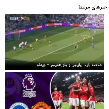
خبرهای مرتبط
خلاصه بازی برایتون و ولورهمپتون+ ویدئو