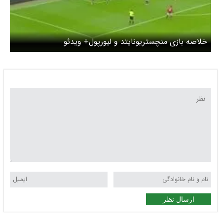
خلاصه بازی منچستریونایتد و لیورپول+ ویدئو
ارسال نظر