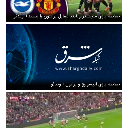
خلاصه بازی منچستریونایتد مقابل برایتون را ببینید+ ویدئو
خلاصه بازی ایپسویچ و براتون+ ویدئو