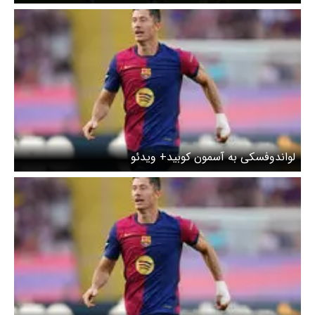
لواندوفسکی به آسمون کوبید+ ویدئو