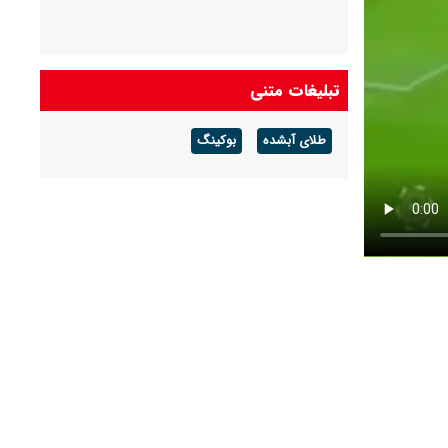
تبلیغات متنی
طلای آبشده
بوکینگ