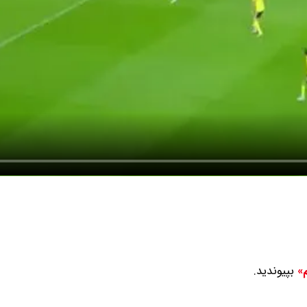
بپیوندید.
م»