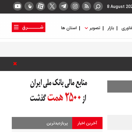
8 August 20
شــــــرق
ناوری
بازار
تصویر
استان ها
کتاب شرق
روزنامه شرق
آخرین اخبار
پربازدیدترین