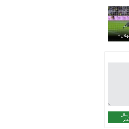
هلال+
سال
ظر