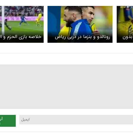
بدون
رونالدو و بنزما در دربی ریاض
خلاصه بازی الحزم و ال
ویدئو
ار
ن