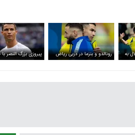
ال به
رونالدو و بنزما در دربی ریاض
پیروزی بزرگ النصر ب
ستاره پرتغالی