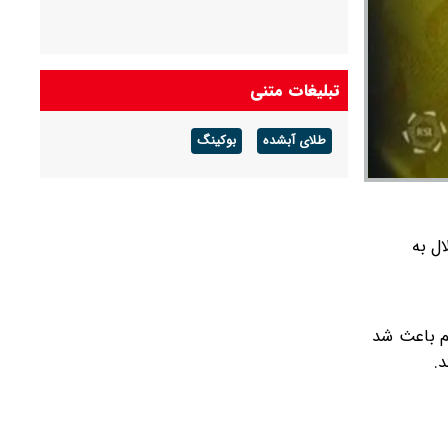
تبلیغات متنی
طلای آبشده
بوکینگ
ل به
یم باعث شد