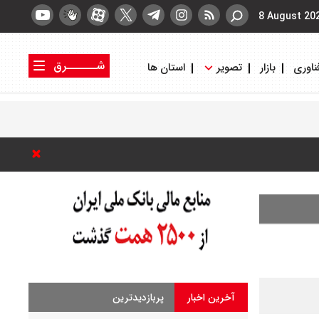
8 August 20
شــــــرق
ناوری
بازار
تصویر
استان ها
کتاب شرق
روزنامه شرق
آخرین اخبار
پربازدیدترین