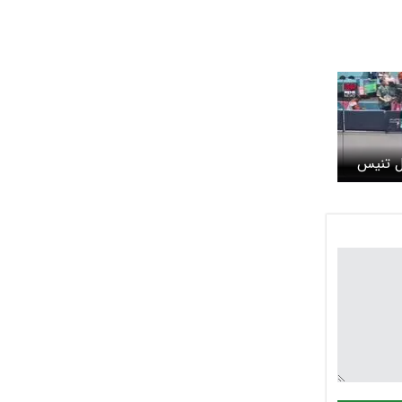
ل تنیس
د + ویدیو