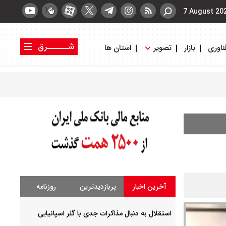
7 August 20
شــــــرق
ناوری
بازار
تصویر
استان ها
کتاب شرق
روزنامه شرق
آخرین اخبار
پربازدیدترین
روزنامه
استقلال به دنبال مذاکرات جدی با گلر اسپانیایی