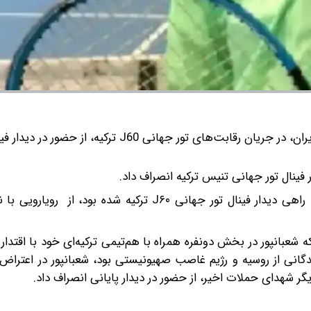
هانا شعبانپور، نماینده تنیس ایران، در جریان رقابت‌های تور جهانی J60 ترکیه، از حضور در د
ر فینال تور جهانی تنیس ترکیه انصراف داد.
هانا شعبانپور نماینده تنیس ایران که به همراه تنیسور ترکیه راهی دیدار فینال تور جهانی J۶۰ ترکیه شده
 در حالی پیگیری شد که شعبانپور در بخش دونفره همراه با هم‌تیمی ترکیه‌ای خود با اقتد
انی از روسیه و رژیم غاصب صهیونیستی بود، شعبانپور در اعتراض 
ر شهدای حملات اخیر، از حضور در دیدار پایانی انصراف داد.