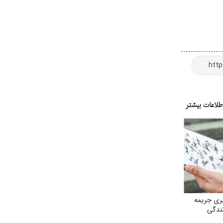
ری جریمه
نندگی