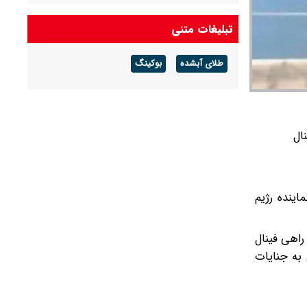
تبلیغات متنی
طلای آبشده
بوکینگ
یدار فینال
 بود، از رویارویی با نماینده رژیم
ار راهی فینال
به جنایات