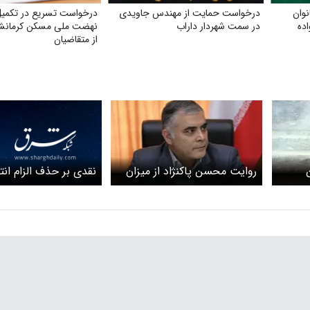
وان
درخواست حمایت از مهندس جاویدی
درخواست تسریع در تکمیل 
ده
در سمت شهردار داراب
نهضت ملی مسکن کرمانشا
از متقاضیان
نقدی بر حذف الزام انت
روایت محسن پاکنژاد از میزان
برای دفاع دکتری
/
صدور تولید نفت ایران در دوره
ا از
جنگ ۴۰ روزه