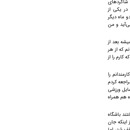
 شاگردهای
در یکی از
و ماه دیگر
‌آید و من
یشه بعد از
م که از هر
 کارم را از
رمندانم را
راجعه کردم
ایل ورزشی
اه هم همراه
تند باشگاه
ز اینکه جان
قف شد، اما