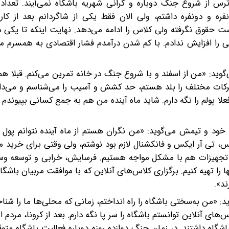
س از شروع جنگ دوباره و گرانی شهریه باشگاه نمی‌آیند. تعداد
 دونفره داشتم، ولی الان فقط یکی از شاگردانم بعد از کار 
 حقوق نگرفته ولی کلاس را ادامه می‌دهد. نهایت اینکه تا یکی د
 را افزایش ندادم. با کم شدن درآمدم فشار اقتصادی به همسرم می
‌گوید: «من از اسفند و با شروع جنگ در خانه تمرین می‌کنم. قبلا هم
. حرکات مختلف را بلد هستم، حد کشش و آسیب را می‌شناسم و می‌دان
لا پولم را نگه دارم. شاید ماه آینده من هم به جمع کسانی بپیوندم که
 خود و تیمش می‌گوید: «من نگران هستم از ماه آینده نتوانم پول کا
تس، تی آر ایکس و فانکشنال لازم بود نوشتم، ولی وقتی برای خرید م
اظ تجهیزات هم با مشکل مواجه هستیم. فرسایش، خرابی و توسعه وس
ا را تهیه کنیم. برگزاری کلاس‌های آنلاین که با موافقت مربیان باشگ
د».
: «من به‌سختی باشگاه را راه انداختم، زمانی که محلی‌ها ما را شناخ
های آنلاین توانستم باشگاه را سر پا نگه دارم. بعد از کرونا، مردم ا
اشگاه داشتند. در زمان جنگ دوازده روزه دوباره فعالیت باشگاه متو