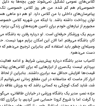
کلاس‌های عمومی تشکیل نمی‌شوند چون بچه‌ها به دلیل تر
خصوصی‌ام هم کم شده. من هر روز کلاس خصوصی تک‌نفره و
پیام‌رسان‌های داخلی با من کلاس دارد. او هم دو ماهی هست
توان پرداخت داشته باشد. با اینکه من شهریه کلاس خصوصی
مجبورم از نیازهای خودم برای تامین هزینه‌های زندگی بزنم».
مریم یک ورزشکار حرفه‌ای است. او درباره رفتن به باشگاه می
کار، باشگاه می‌رفتم. اما الان این امکان برایم مهیا نیست
وسیله‌ای چطور باید استفاده کنم. بنابراین ترجیح می‌دهم که فع
دست می‌دهم».
کامیاب مدیر باشگاه درباره پیش‌بینی شرایط و ادامه فعالیت
بپردازم. لیست یک‌سری از ابزارهایی که برای کلاس‌های پیلا
قیمت‌ها افزایش حداقل سه برابری داشتند. بنابراین از لح
ابزار کار ماست که متاسفانه در این مقطع زمانی نمی‌توانیم آنه
شد، شاید کمک کوچکی به کسانی باشد که به ورزش علاقه دارن
مژده نصر، مدیر یک باشگاه ورزشی در خیابان طالقانی، می‌گوید
پا گرفت اما با شروع کرونا حسابی ضرر کردیم، با برگزاری کلاس‌
سالم به در برده بودند، استقبال خوبی از کلاس‌های مختلف ب