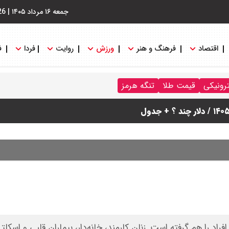
جمعه ۱۶ مرداد ۱۴۰۵
|
26
اقتصاد
فرهنگ و هنر
ورزش
روایت
فردا
ف
ترونیکی
قیمت طلا
تنگه هرمز
نگه هرمز را کلید زدند + جزییات
اد را هم گرفته است. زنان کارمند، خانه‌دار، بیماران قلبی و اسکل