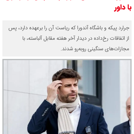
با داور
قیمت محصولات ایران خودرو امروز
شنبه ۱۷ مرداد ۱۴۰۵ / قیمت دنا چند ؟
جرارد پیکه و باشگاه آندورا که ریاست آن را برعهده دارد، پس
از اتفاقات رخ‌داده در دیدار آخر هفته مقابل آلباسته، با
+ جدول
مجازات‌های سنگینی روبه‌رو شدند.
ثبت نام سایپا از امروز ۱۷ مرداد ۱۴۰۵
آغاز شد / خرید کوییک با پیش
پرداخت ۵۰۰ میلیون تومان + لینک
شاخص بورس امروز شنبه ۱۷ مرداد
۱۴۰۵ / شاخص افزایشی شد + تحلیل