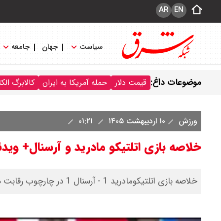
AR
EN
سیاست
جهان
جامعه
موضوعات داغ:
قیمت دلار
حمله آمریکا به ایران
کالابرگ الک
ورزش
۱۰ اردیبهشت ۱۴۰۵
۰۱:۲۱
خلاصه بازی اتلتیکو مادرید و آرسنال+ ویدئ
خلاصه بازی اتلتیکومادرید 1 - آرسنال 1 در چارچوب رقابت های لیگ قهرمانان اروپا 2025/26 - مرحله نیمه نهایی (بازی رفت) را ببینید.