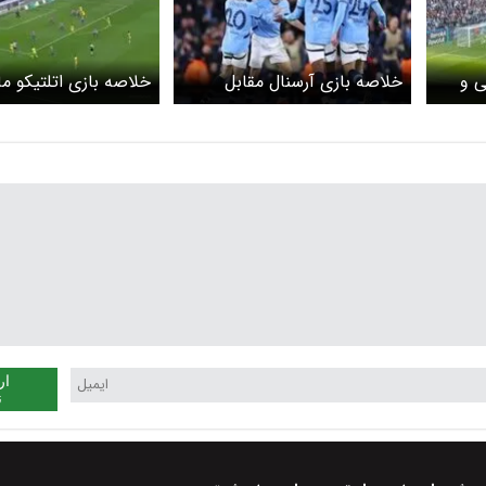
ی و
خلاصه بازی آرسنال مقابل
خلاصه بازی اتلتیکو ما
منچسترسیتی را ببینید+ ویدئو
ختافه+ ویدئو
ار
ن