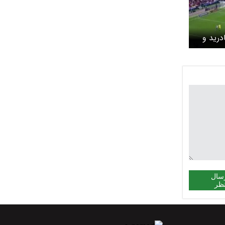
درید و
سال
ظر