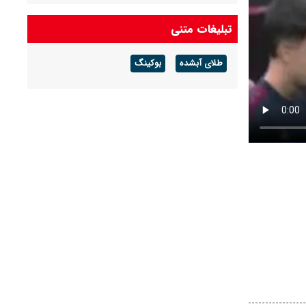
تبلیغات متنی
طلای آبشده
بوکینگ