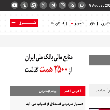
8 August 20
شــــــرق
ناوری
بازار
تصویر
استان ها
کتاب شرق
روزنامه شرق
آخرین اخبار
پربازدیدترین
دستیار سرمربی استقلال از اسپانیا می آید