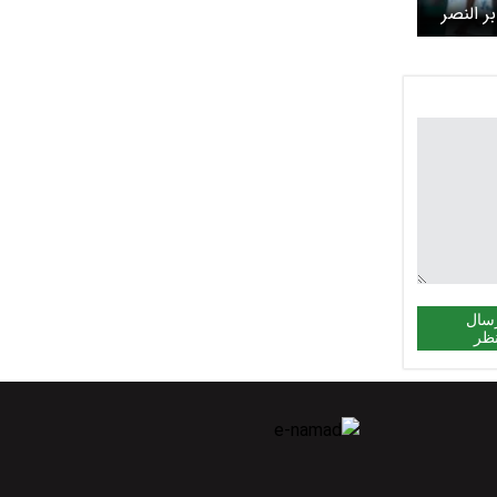
ر النصر
سال
ظر