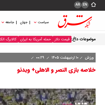
AR
EN
سیاست
جهان
جامعه
موضوعات داغ:
قیمت دلار
حمله آمریکا به ایران
کالابرگ الک
ورزش
۱۰ اردیبهشت ۱۴۰۵
۰۰:۲۹
خلاصه بازی النصر و الاهلی+ ویدئو