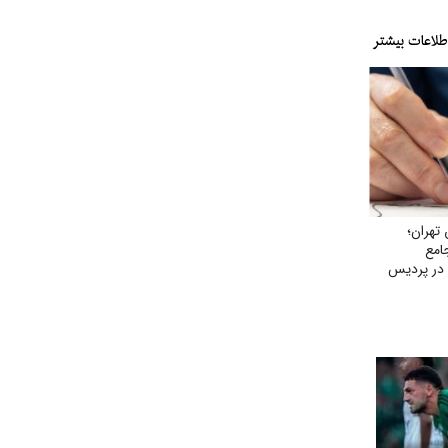
تهران؛
امع
ر پردیس