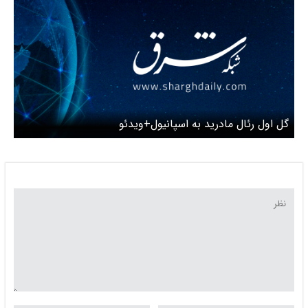
گل اول رئال مادرید به اسپانیول+ویدئو