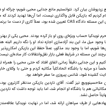
ردپوشان بیان کرد: نتوانستیم مانع جدایی محبی شویم؛ چراکه او د
لام کردیم که بازیکن قابل واگذاری نیست، اما آن‌ها تهدید کردند که 
به حساب فیفا واریز خواهند کرد. از آن‌جایی که مرجع رسیدگی این مسئله دادگاه CAS تعیین شده بود، عملاً کار
رم نویدکیا حساب ویژه‌ای روی او باز کرده بودند. محبی یکی از بهتری
د میل ما، این بند آزادسازی اجازه نداد او را نگه داریم. البته هنو
ن‌ها شویم، اما با وجود بند مذکور، عملاً حفظ این بازیکن امکان‌پذیر ن
ند این مسئله در شرایط فعلی بازار نقل‌وانتقالات کار ساده‌ای نیست
یم الدحیل بازی کنیم و این جدایی دقیقاً زمانی اتفاق افتاد که حتی محبی را همراه
صاً دو مرتبه با باشگاه اتحادکلبأ مکاتبه کردم و حتی با وکلای خا
شکایت کشیده شود، شانس پیروزی ما صفر خواهد بود.
ین ملاحسینوویچ نیز گفت: آقای ناردین بازیکن مدنظر کارترون بود،
و مکاتباتی هم با باشگاه او انجام شد، اما باید توجه داشت که ناردین 
ایتاً حاصل نشد.
هادهایی از طرف سپاهان ارائه شد، اما در نهایت نویدکیا علاقه‌مند