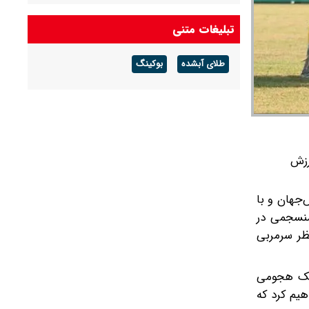
تبلیغات متنی
طلای آبشده
بوکینگ
رزش
نقش‌جهان و با
منسجمی در
نظر سرمربی
فبک هجومی
هیم کرد که