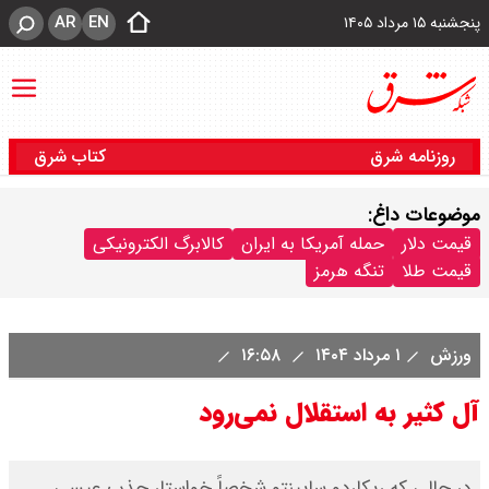
AR
EN
پنجشنبه ۱۵ مرداد ۱۴۰۵
روزنامه شرق
کتاب شرق
موضوعات داغ:
قیمت دلار
حمله آمریکا به ایران
کالابرگ الکترونیکی
قیمت طلا
تنگه هرمز
ورزش
۱ مرداد ۱۴۰۴
۱۶:۵۸
آل کثیر به استقلال نمی‌رود
در حالی که ریکاردو ساپینتو شخصاً خواستار جذب عیسی