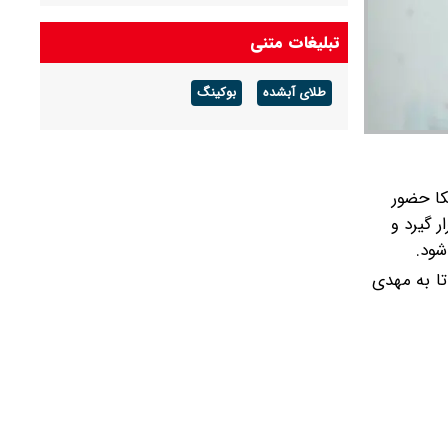
پدر لیونل مسی درگذشت + عکس
تبلیغات متنی
مدیران بارسلونا به نهایی شدن انتقال رودری از
طلای آبشده
بوکینگ
منچسترسیتی خوش‌بین هستند
کا حضور
 پالمیراس برزیل قرار گیرد و
شود.
 تا به مهدی