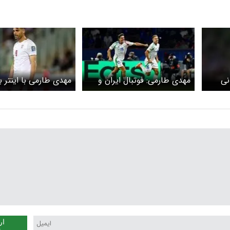
نی
مهدی طارمی: فوتبال ایران و
مهدی طارمی با اینتر ب
اروپا شبیه است!
می‌رود؟
ار