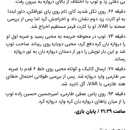
بی دقتی زد و توپ با اختلاف از بالای دروازه به بیرون رفت.
دقیقه ۶۶: روی تکل شدید کای تام روی پای نورافکن، داور ابتدا
به او کارت زرد دوم نشان داد و اخراجش کرد اما پس از بررسی
صحنه با VAR، او با کارت قرمز مستقیم اخراج شد.
دقیقه ۷۴: توپ در محوطه جریمه به محبی رسید و ضربه اول او
را دروازه بان کره دفع کرد، محبی دوباره روی ریباند صاحب توپ
شد و این بار توپش را دور از دستان دروازه بان به تور دروازه
رساند.
دقیقه ۷۷: ارسال کاتبک و کوتاه محبی روی خط ۶ قدم با ضربه
سر طارمی وارد دروازه شد. پس از بررسی طولانی احتمال خطای
هند طارمی با VAR، گل تایید شد.
دقیقه ۹۳: روی پاس عمقی طارمی، امیرحسین حسین زاده توپ
را از میان پاهای دروازه بان کره وارد دروازه کرد.
ساعت ۲۱:۲۹ / پایان بازی.
منبع:
خبر ورزشی