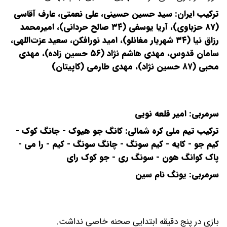
ترکیب ایران: سید حسین حسینی، علی نعمتی، عارف آقاسی
(۸۷ حزباوی)، آریا یوسفی (۳۴ صالح حردانی)، امیرمحمد
رزاق نیا (۳۴ شهریار مغانلو)، امید نورافکن، سعید عزت‌اللهی،
سامان قدوس، مهدی هاشم نژاد (۵۶ حسین زاده)، مهدی
محبی (۸۷ حسین نژاد)، مهدی طارمی (کاپیتان)
سرمربی: امیر قلعه نویی
ترکیب تیم ملی کره شمالی:
کانگ جو هیوک - جانگ کوک -
کیم جو - کایه - کیم سونگ - چانگ سونگ - کیم - را می -
پاک کوانگ هون - سونگ ری - جو کوک رای
سرمربی: یونگ نام سین
بازی در پنج دقیقه ابتدایی صحنه خاصی نداشت.