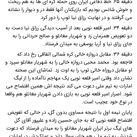
دقیقه ۲۵: خط دفاعی ایران روی حمله کره ای ها به هم ریخت
و خوش شانس بودیم که بازیکنان آنها فقط در و دیوار را نشانه
می گرفتند و در نهایت رزاق نیا توپ را دور کرد.
دقیقه ۳۴: امیر قلعه نویی بعد از آسیب دیدگی رزاق نیا دست به
دو تعویض همزمان زد و شهریار مغانلو و صالح حردانی را به
جای رزاق نیا و آریا یوسفی به میدان فرستاد.
دقیقه ۳۶: مقابل دروازه خالی کره شمالی اتفاقی رخ داد که
فاجعه بود. محمد محبی دروازه خالی را به شهریار مغانلو سپرد و
او مقابل دروزاه خالی توپ را به اوت زد. تماشای این صحنه
نشان داد وقتی امیر قلعه نویی یک مهاجم ناآماده را از لیگ
امارات به تیم ملی دعوت می کند نتیجه اش همین افتضاح می
شود. اصرار امیر قلعه نویی به بازی دادن شهریار مغانلو هم واقعا
در نوع خود عجیب است.
پایان نیمه اول با نتیجه مساوی بدون گل، در حالی که تعویض
افتضاح قلعه نویی که به جای حسین زاده و علیپور آقای گل
های لیگ برتر ایران شهریار مغانلو را به میدان فرستاد که دعوت
شدنش به تیم ملی هم جای سوال دارد و عملکردش در امارات