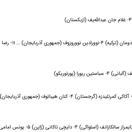
۱- ماسانوسوکه اونو (ژاپن) ۲-زاگور اوگویف (روسیه) ۳ـ احمت دومان 