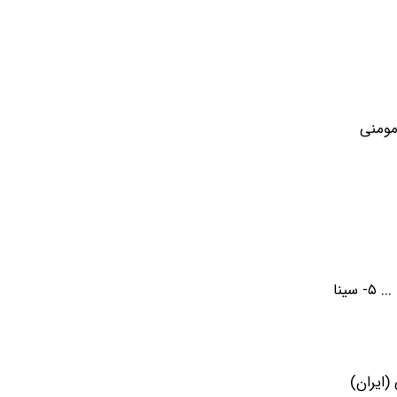
(ترکیه) ۴-نوورادین نووروزوف (جمهوری آذربایجان) ... ۱۱- رضا مومنی
۱- یوشینوسوکه آیوگی (ژاپن) ۲- نورکوژا کایپانوف (قزاقستان) ۳- آکاکی کمرتلیدزه (گرجستان) ۴- کنان هیباتوف (جمهوری آذربایجان) ... ۵- سینا