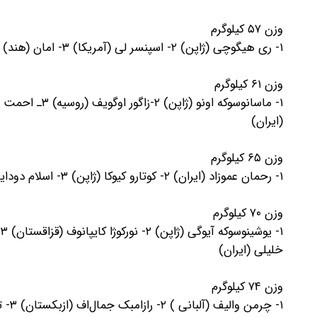
وزن ۵۷ کیلوگرم
۱- ری هیگوچی (ژاپن) ۲- اسپنسر لی (آمریکا) ۳- امان (هند) ۴- غلام جان عبدالله‌یف (ازبکستان)
وزن ۶۱ کیلوگرم
(ایران)
وزن ۶۵ کیلوگرم
۱- رحمان عموزاد (ایران) ۲- کوتارو کیوکا (ژاپن) ۳- اسلام دودایف (آلبانی) ۴- سباستین ریورا (پورتوریکو)
وزن ۷۰ کیلوگرم
خلیلی (ایران)
وزن ۷۴ کیلوگرم
۱- چرمن والیف (آلبانی ) ۲- رازامبک جمال‌اف (ازبکستان) ۳- تایمراز سالکازانف (اسلواکی) ۴- دایچی تاکانی (ژاپن) ۵- یونس امامی (ایران)