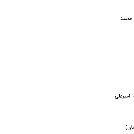
 کنچادزه (گرجستان) ۲- آخساربک گولایف (اسلواکی) ۳- سولدخو اولونبایار (مغولستان) ۴- ماگومد ماگومایف (روسیه) ۵- محمد
۱- گیوی ماچراشویلی (گرجستان)۲ـ احمد تاج‌الدین‌اف(بحرین) ۳- کایل اسنایدر (آمریکا) ۴- ماگومد خان‌ماگومدوف (آذربایجان) ۵- امیرعلی