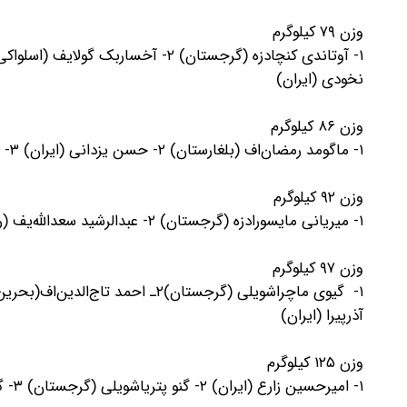
وزن ۷۹ کیلوگرم
نخودی (ایران)
وزن ۸۶ کیلوگرم
۱- ماگومد رمضان‌اف (بلغارستان) ۲- حسن یزدانی (ایران) ۳- دوران کوروگلیف (یونان) ۴- آرون بروکس (آمریکا)
وزن ۹۲ کیلوگرم
۱- میریانی مایسورادزه (گرجستان) ۲- عبدالرشید سعدالله‌یف (روسیه) ۳- بنجامین هونیس (ایتالیا) ۴- کامران قاسمپور (ایران)
وزن ۹۷ کیلوگرم
آذرپیرا (ایران)
وزن ۱۲۵ کیلوگرم
۱- امیرحسین زارع (ایران) ۲- گنو پتریاشویلی (گرجستان) ۳- گئورگی مشویلدیشویلی (آذربایجان) ۴ـ مونختورین لخاگوکرال (مغولستان)