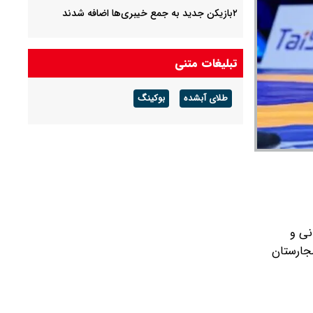
۲بازیکن جدید به جمع خیبری‌ها اضافه شدند
تبلیغات متنی
طلای آبشده
بوکینگ
د و حسن یزدانی و
جارستان