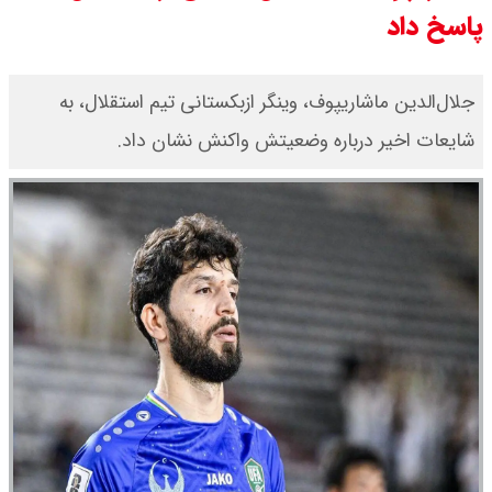
پاسخ داد
قیمت طلا ۱۸ عیار امروز جمعه ۱۶ مرداد
۱۴۰۵ اعلام شد/ طلا بر مدار صعود
جلال‌الدین ماشاریپوف، وینگر ازبکستانی تیم استقلال، به
شایعات اخیر درباره وضعیتش واکنش نشان داد.