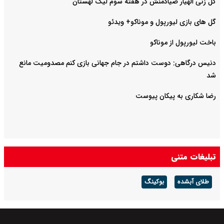
گل زنی الهیار صیادمنش در هفته سوم لیگ لهستان
گل های بازی لیورپول و موناکو+ ویدئو
باخت لیورپول از موناکو
دنیس درگاهی: دوست داشتم در جام جهانی بازی کنم مصدومیت مانع
شد
رضا شکاری به پیکان پیوست
تبلیغات متنی
طلای آبشده
بوکینگ